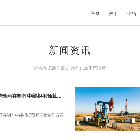
主页
关于
作品
新闻资讯
站在资讯最前沿/让您的信息不再滞后
维动画在制作中能根据预算调
画在制作中能根据预算调整制作方案