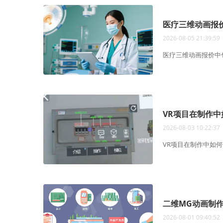
医疗三维动画报
2026-08-05 21:39:59
医疗三维动画报价中
VR项目在制作
2026-08-03 10:22:37
VR项目在制作中如
二维MG动画制
服务？
2026-08-01 09:40:52