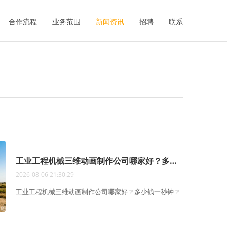
合作流程
业务范围
新闻资讯
招聘
联系
工业工程机械三维动画制作公司哪家好？多少
钱一秒钟？
2026-08-06 21:30:29
工业工程机械三维动画制作公司哪家好？多少钱一秒钟？