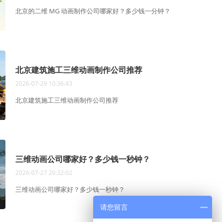
北京的二维 MG 动画制作公司哪家好？多少钱一分钟？
北京建筑施工三维动画制作公司推荐
2026-07-29 10:36:43
北京建筑施工三维动画制作公司推荐
三维动画公司哪家好？多少钱一秒钟？
2026-07-27 20:32:02
三维动画公司哪家好？多少钱一秒钟？
请您留言