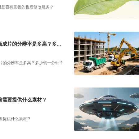
司是否有完善的售后修改服务？
画成片的分辨率是多高？多少
片的分辨率是多高？多少钱一分钟？
前需要提供什么素材？
要提供什么素材？